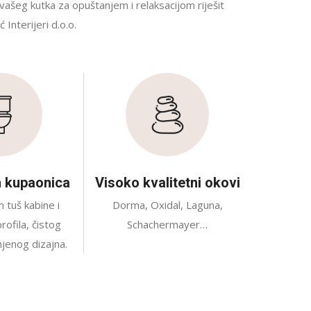
ašeg kutka za opuštanjem i relaksacijom riješit
Interijeri d.o.o.
n kupaonica
Visoko kvalitetni okovi
tuš kabine i
Dorma, Oxidal, Laguna,
rofila, čistog
Schachermayer…
njenog dizajna.