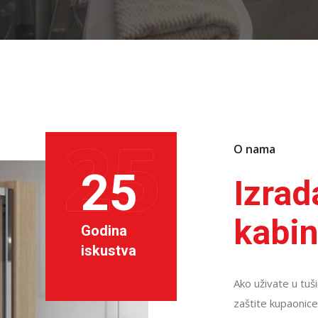
25
O nama
25
Izrad
kabin
Godina
iskustva
Ako uživate u tuši
zaštite kupaonice