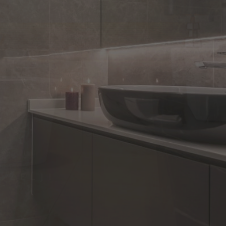
rijera
a
OIZVOĐAČIMA