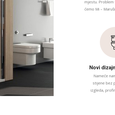
mjestu. Problem v
ćemo Mi – Marušić 
Novi dizaj
Nameće nam 
stijene bez p
izgleda, profi