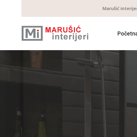
Marušić interije
Početn