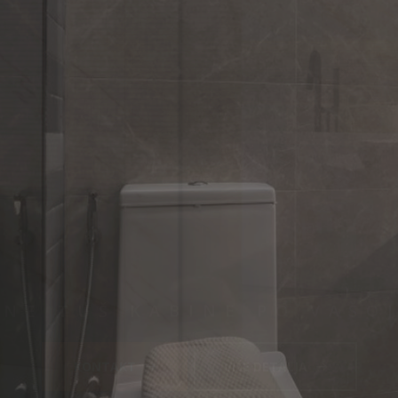
anje inte
kupaonic
RIZNATIM I POZNATIM PR
KONTAKT
VIŠE DETALJA