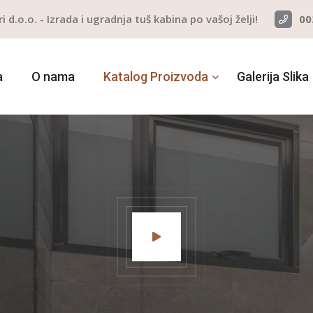
ri d.o.o. - Izrada i ugradnja tuš kabina po vašoj želji!
00
a
O nama
Katalog Proizvoda
Galerija Slika