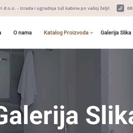
ri d.o.o. - Izrada i ugradnja tuš kabina po vašoj želji!
00
a
O nama
Katalog Proizvoda
Galerija Slika
Galerija Slik