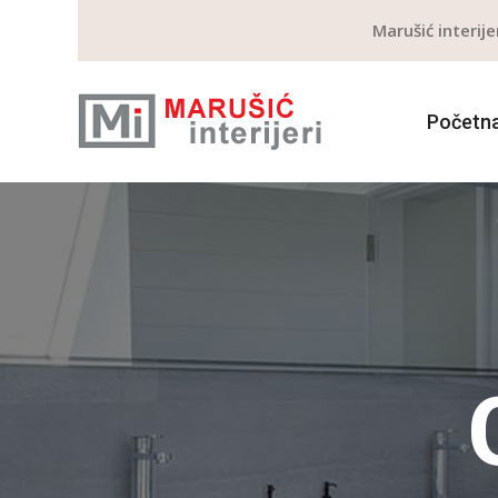
Marušić interije
Početn